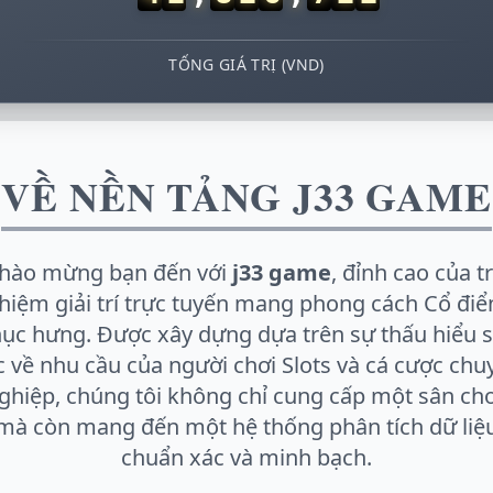
/2026 TranC*** nhan hoan tra 450,000 VND 🔄
/2026 Ng*** no hu 53,000,000 VND 🎰
/2026 TranH*** thang lon 9,500,000 VND 💰
TỔNG GIÁ TRỊ (VND)
/2026 TranL*** no hu 64,500,000 VND 🚀
/2026 TranD*** no hu 30,500,000 VND 🎰
/2026 Ngu*** nhan thuong 200,000 VND 🎉
/2026 TranM*** rut tien thanh cong 6,350,000 VND ✅
VỀ NỀN TẢNG J33 GAME
/2026 TranP*** nhan hoan tra 450,000 VND 💵
/2026 TranCa*** rut tien thanh cong 500,000 VND 🏦
/2026 TranDa*** no hu 31,500,000 VND 🚀
hào mừng bạn đến với
j33 game
, đỉnh cao của tr
/2026 TranV*** nhan thuong 350,000 VND 🎉
/2026 TranMa*** nhan hoan tra 500,000 VND 🔄
hiệm giải trí trực tuyến mang phong cách Cổ điể
/2026 TranDo*** rut tien thanh cong 4,300,000 VND 🏦
ục hưng. Được xây dựng dựa trên sự thấu hiểu 
/2026 TranDao*** no hu 14,500,000 VND 💥
c về nhu cầu của người chơi Slots và cá cược chu
/2026 TranDaoA*** rut tien thanh cong 4,000,000 VND 🏦
ghiệp, chúng tôi không chỉ cung cấp một sân chơ
/2026 TranN*** thang lon 12,700,000 VND 🏆
mà còn mang đến một hệ thống phân tích dữ liệ
/2026 TranPh*** thang lon 7,900,000 VND 🔥
chuẩn xác và minh bạch.
/2026 TranVo*** rut tien thanh cong 3,200,000 VND ✅
/2026 TranB*** nhan thuong 150,000 VND 🎉