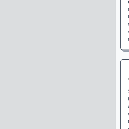
29/06
29/06
29/06
29/06
29/06
29/06
29/06
29/06
29/06
29/06