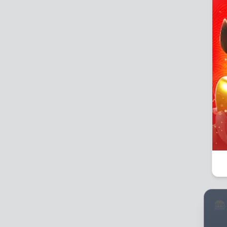
29/06
🎰
29/06
29/06