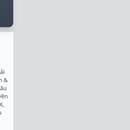
ải
n &
sâu
yên
i,
u