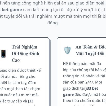
i nền tảng công nghệ hiện đại ẩn sau giao diện hoài 
/2026 TranCao*** nhan hoan tra 450,000 VND 🎊
3 bet game
cam kết mang lại tốc độ xử lý vượt trội, 
/2026 TranMai*** thang lon 10,600,000 VND 💰
/2026 TranMaiA*** thang lon 13,800,000 VND 🏆
t tuyệt đối và trải nghiệm mượt mà trên mọi thiết bị
/2026 Nguy*** nhan hoan tra 150,000 VND 🎊
động.
/2026 TranCaoA*** no hu 15,500,000 VND 🎰
/2026 TranDu*** nhan hoan tra 300,000 VND 💵
/2026 TranLy*** rut tien thanh cong 7,650,000 VND ✅
/2026 TranT*** rut tien thanh cong 5,900,000 VND 💸
Trải Nghiệm
An Toàn & Bả
🛡️
/2026 TranMaiAn*** no hu 13,000,000 VND 💥
📱
Di Động Đỉnh
Mật Tuyệt Đối
/2026 TranPha*** nhan thuong 250,000 VND 🎉
Cao
/2026 TranDan*** nhan hoan tra 300,000 VND 🔄
Hệ thống bảo mật đa
/2026 TranTr*** no hu 24,000,000 VND 🚀
lớp của chúng tôi bảo v
Giao diện được thiết kế
/2026 TranNg*** thang lon 4,100,000 VND 🔥
thông tin cá nhân và tài
tối ưu hóa riêng cho
/2026 TranDoA*** rut tien thanh cong 3,050,000 VND 💸
sản của bạn 24/7. Mọi
thiết bị cầm tay, đảm
/2026 TranVoA*** rut tien thanh cong 6,150,000 VND 🏦
giao dịch tại
j33 bet
bảo mọi thao tác chạm
/2026 Nguye*** thang lon 5,500,000 VND 🏆
game
đều được mã hóa
/2026 TranHo*** no hu 30,500,000 VND 🎰
và vuốt đều mượt mà.
/2026 TranHoA*** nhan thuong 650,000 VND 🎉
theo tiêu chuẩn quốc tế
Việc truy cập và
j33