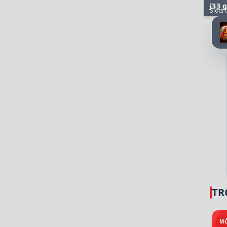
j33 
Slots 
TR
MỚ