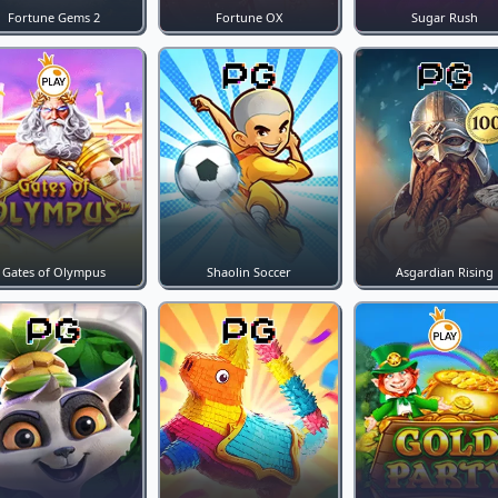
Fortune Gems 2
Fortune OX
Sugar Rush
Gates of Olympus
Shaolin Soccer
Asgardian Rising