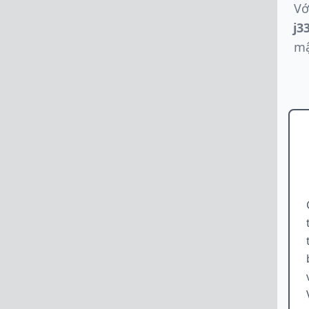
Vớ
29/06
j3
29/06
29/06
mậ
29/06
29/06
29/06
29/06
29/06
29/06
29/06
29/06
29/06
29/06
29/06
29/06
29/06
29/06
29/06