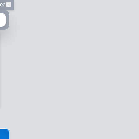
 QG
🏆
29/06/2026 Tra*** thang lon 9,900,000 VND 🏆